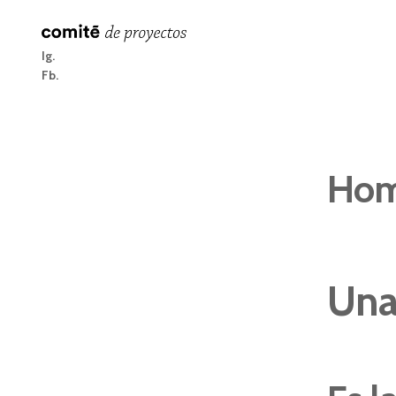
Ig
Fb
Hom
Una