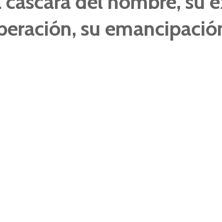
a cáscara del hombre, su e
iberación, su emancipación