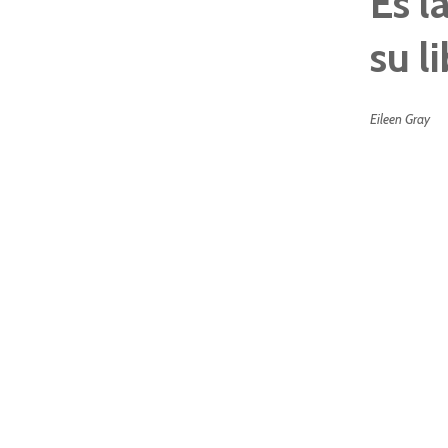
Es l
su l
Eileen Gray