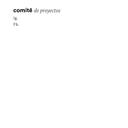
Ig
Fb