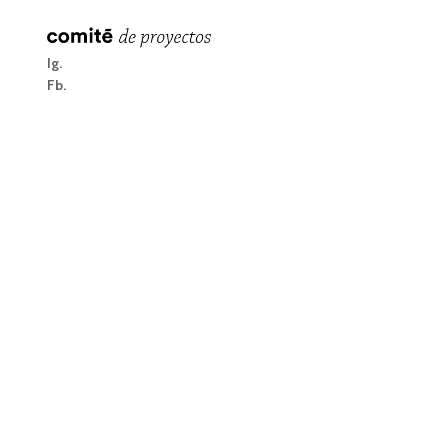
Ig
Fb